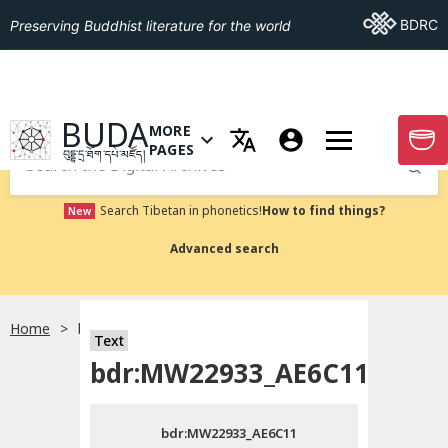
Go To BDRC
BDRC
Preserving Buddhist literature for the world
GO TO HOMEPAGE
BUDA
MORE
GO T
OPEN MENU OF MORE PAGES
PAGES
བུདྡྷ་དྲ་ཐོག་དཔེ་མཛོད།
Submit
Search Tibetan in phonetics!
How to find things?
New
Advanced search
Home
bdr:MW22933_AE6C11
སྐད་ཡིག་འདེམ།
Text
bdr:MW22933_AE6C11
བོད་ཡིག
bdr:MW22933_AE6C11