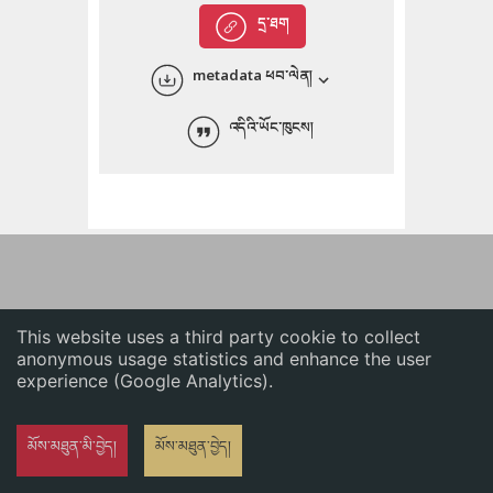
English
དྲ་ཐག
中文
metadata ཕབ་ལེན།
ភាសាខ្មែរ
འདིའི་ཡོང་ཁུངས།
This website uses a third party cookie to collect
anonymous usage statistics and enhance the user
experience (Google Analytics).
མོས་མཐུན་མི་བྱེད།
མོས་མཐུན་བྱེད།