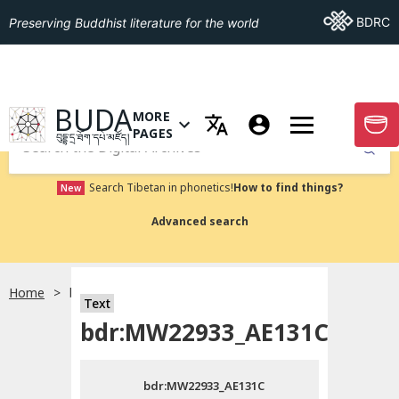
Go To BDRC
BDRC
Preserving Buddhist literature for the world
GO TO HOMEPAGE
BUDA
MORE
GO T
OPEN MENU OF MORE PAGES
PAGES
བུདྡྷ་དྲ་ཐོག་དཔེ་མཛོད།
Submit
Search Tibetan in phonetics!
How to find things?
New
Advanced search
Home
bdr:MW22933_AE131C
སྐད་ཡིག་འདེམ།
Text
bdr:MW22933_AE131C
བོད་ཡིག
bdr:MW22933_AE131C