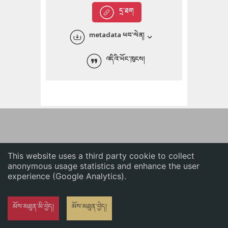
English
དྲ་ཐག
中文
metadata ཕབ་ལེན།
ភាសាខ្មែរ
འདིའི་ཡོང་ཁུངས།
This website uses a third party cookie to collect
anonymous usage statistics and enhance the user
experience (Google Analytics).
མོས་མཐུན་མི་བྱེད།
མོས་མཐུན་བྱེད།