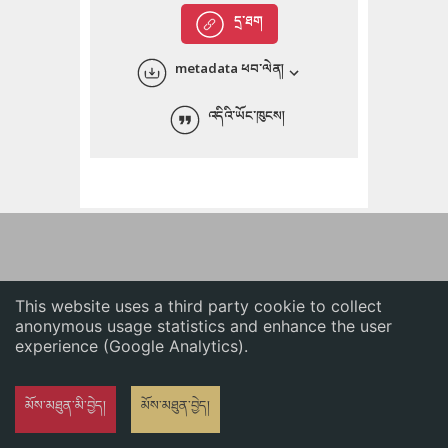
English
དྲ་ཐག
中文
metadata ཕབ་ལེན།
ភាសាខ្មែរ
འདིའི་ཡོང་ཁུངས།
This website uses a third party cookie to collect
anonymous usage statistics and enhance the user
experience (Google Analytics).
མོས་མཐུན་མི་བྱེད།
མོས་མཐུན་བྱེད།