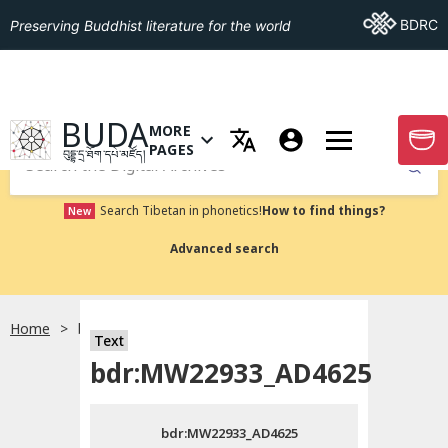
Go To BDRC
BDRC
Preserving Buddhist literature for the world
GO TO HOMEPAGE
BUDA
MORE
GO T
OPEN MENU OF MORE PAGES
PAGES
བུདྡྷ་དྲ་ཐོག་དཔེ་མཛོད།
Submit
Search Tibetan in phonetics!
How to find things?
New
Advanced search
Home
bdr:MW22933_AD4625
སྐད་ཡིག་འདེམ།
Text
bdr:MW22933_AD4625
བོད་ཡིག
bdr:MW22933_AD4625