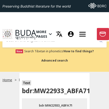
Go To BDRC
BDRC
Preserving Buddhist literature for the world
GO TO HOMEPAGE
BUDA
MORE
GO T
OPEN MENU OF MORE PAGES
PAGES
བུདྡྷ་དྲ་ཐོག་དཔེ་མཛོད།
Submit
Search Tibetan in phonetics!
How to find things?
New
Advanced search
Home
bdr:MW22933_ABFA71
སྐད་ཡིག་འདེམ།
Text
bdr:MW22933_ABFA71
བོད་ཡིག
bdr:MW22933_ABFA71