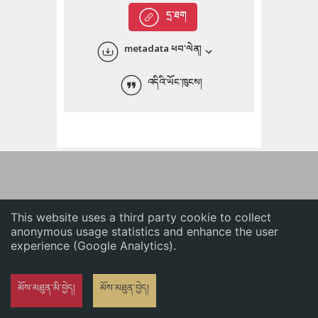
English
དྲ་ཐག
中文
metadata ཕབ་ལེན།
ភាសាខ្មែរ
འདིའི་ཡོང་ཁུངས།
This website uses a third party cookie to collect
anonymous usage statistics and enhance the user
experience (Google Analytics).
མོས་མཐུན་མི་བྱེད།
མོས་མཐུན་བྱེད།