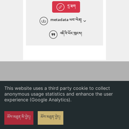
English
དྲ་ཐག
中文
metadata ཕབ་ལེན།
ភាសាខ្មែរ
འདིའི་ཡོང་ཁུངས།
This website uses a third party cookie to collect
anonymous usage statistics and enhance the user
experience (Google Analytics).
མོས་མཐུན་མི་བྱེད།
མོས་མཐུན་བྱེད།