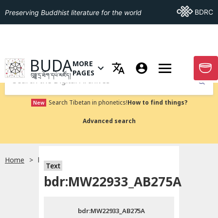
Go To BDRC
BDRC
Preserving Buddhist literature for the world
GO TO HOMEPAGE
BUDA
MORE
GO T
OPEN MENU OF MORE PAGES
PAGES
བུདྡྷ་དྲ་ཐོག་དཔེ་མཛོད།
Submit
Search Tibetan in phonetics!
How to find things?
New
Advanced search
Home
bdr:MW22933_AB275A
སྐད་ཡིག་འདེམ།
Text
bdr:MW22933_AB275A
བོད་ཡིག
bdr:MW22933_AB275A