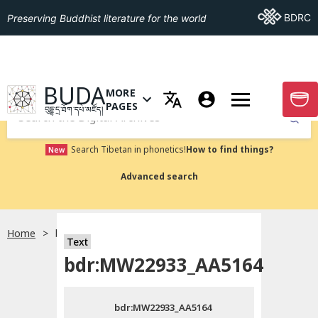
Go To BDRC
BDRC
Preserving Buddhist literature for the world
GO TO HOMEPAGE
BUDA
MORE
GO T
OPEN MENU OF MORE PAGES
PAGES
བུདྡྷ་དྲ་ཐོག་དཔེ་མཛོད།
Submit
Search Tibetan in phonetics!
How to find things?
New
Advanced search
Home
bdr:MW22933_AA5164
སྐད་ཡིག་འདེམ།
Text
bdr:MW22933_AA5164
བོད་ཡིག
bdr:MW22933_AA5164