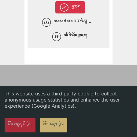
English
དྲ་ཐག
中文
metadata ཕབ་ལེན།
ភាសាខ្មែរ
འདིའི་ཡོང་ཁུངས།
This website uses a third party cookie to collect
anonymous usage statistics and enhance the user
experience (Google Analytics).
མོས་མཐུན་མི་བྱེད།
མོས་མཐུན་བྱེད།