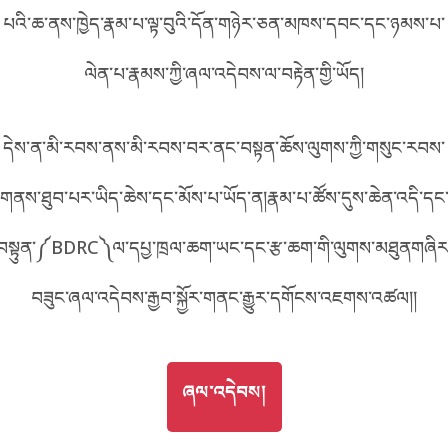
FF28
པའི་ཆ་ནས་ཁྱེད་རྣམ་པ་ལྟ་བུའི་དོན་གཉེར་ཅན་མཁས་དབང་དང་ཉམས་པ་
བོད་ཡིག
English
ལེན་པ་རྣམས་ཀྱི་ཞལ་འདེབས་ལ་བརྟེན་གྱི་ཡོད།
metadata ཕབ་ལེན།
འདིའི་ཡོང་ཁུངས།
F28
中文
དེས་ན་མི་རབས་ནས་མི་རབས་བར་ནང་བསྟན་ཆོས་ལུགས་ཀྱི་གསུང་རབས་
ភាសាខ្មែរ
གནས་ཐུབ་པར་ཡིད་ཆེས་དང་མོས་པ་ཡོད་ན།རྣམ་པ་ཚོས་དུས་ཆེན་འདི་དང
བསྟུན་༼BDRC༽ལ་དཔྱ་ཁྲལ་ཆག་ཡང་དང་རྩ་ཆག་གི་ལུགས་མཐུནགཞིར
བཟུང་ཞལ་འདེབས་རྒྱབ་སྐྱོར་གནང་རྒྱུར་དགོངས་འཇགས་འཚལ།།
GO TO
ཞལ་འདེབས།
ཞལ་འདེབས།