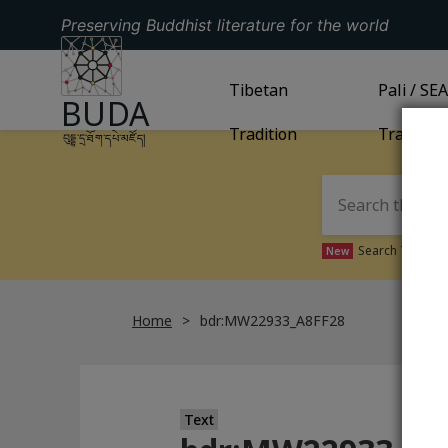
Preserving Buddhist literature for the world
GO TO HOMEPAGE
GO TO
Tibetan
TIBETAN TRADITION
GO TO
Pali / SE
PA
BUDA
Tradition
Tradition
བུདྡྷ་དྲ་ཐོག་དཔེ་མཛོད།
Search Tibetan 
New
Home
bdr:MW22933_A8FF28
Text