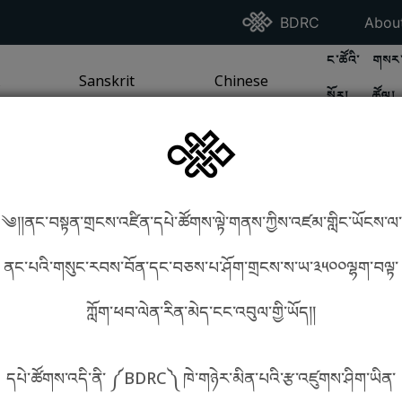
Go To BDRC Homepag
Go T
BDRC
Abou
GO TO BDR
GO 
ང་ཚོའི་
གསར་
A
LI / SEA TRADITION
PAGE
GO TO
Sanskrit
SANSKRIT TRADITION
PAGE
GO TO
Chinese
CHINESE TRADITION
PAGE
སྐོར།
ཚོལ།
Tradition
Tradition
༄།།ནང་བསྟན་གྲངས་འཛིན་དཔེ་ཚོགས་ལྟེ་གནས་ཀྱིས་འཛམ་གླིང་ཡོངས་ལ་
in phonetics!
How to find things?
ནང་པའི་གསུང་རབས་བོན་དང་བཅས་པ་ཤོག་གྲངས་ས་ཡ་༣༥༠༠ལྷག་བལྟ་
ཀློག་ཕབ་ལེན་རིན་མེད་ངང་འབུལ་གྱི་ཡོད།།
སྐད་ཡིག་འདེམ།
དཔེ་ཚོགས་འདི་ནི་ ༼BDRC༽ ཁེ་གཉེར་མིན་པའི་རྩ་འཛུགས་ཤིག་ཡིན་