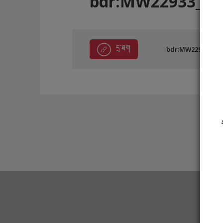
bdr:MW22933_A8
དྲ་ཐག
bdr:MW22933_A8F