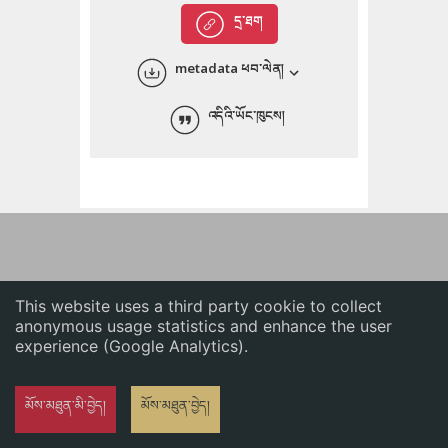
English
དྲ་ཐག
中文
metadata ཕབ་ལེན།
ភាសាខ្មែរ
འདིའི་ཡོང་ཁུངས།
This website uses a third party cookie to collect
anonymous usage statistics and enhance the user
experience (Google Analytics).
མོས་མཐུན་མི་བྱེད།
མོས་མཐུན་བྱེད།