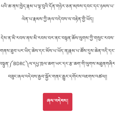
5054
པའི་ཆ་ནས་ཁྱེད་རྣམ་པ་ལྟ་བུའི་དོན་གཉེར་ཅན་མཁས་དབང་དང་ཉམས་པ་
བོད་ཡིག
English
ལེན་པ་རྣམས་ཀྱི་ཞལ་འདེབས་ལ་བརྟེན་གྱི་ཡོད།
metadata ཕབ་ལེན།
འདིའི་ཡོང་ཁུངས།
054
中文
དེས་ན་མི་རབས་ནས་མི་རབས་བར་ནང་བསྟན་ཆོས་ལུགས་ཀྱི་གསུང་རབས་
ភាសាខ្មែរ
གནས་ཐུབ་པར་ཡིད་ཆེས་དང་མོས་པ་ཡོད་ན།རྣམ་པ་ཚོས་དུས་ཆེན་འདི་དང
བསྟུན་༼BDRC༽ལ་དཔྱ་ཁྲལ་ཆག་ཡང་དང་རྩ་ཆག་གི་ལུགས་མཐུནགཞིར
བཟུང་ཞལ་འདེབས་རྒྱབ་སྐྱོར་གནང་རྒྱུར་དགོངས་འཇགས་འཚལ།།
GO TO
ཞལ་འདེབས།
ཞལ་འདེབས།