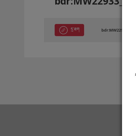
bdr:MW22933_A7
དྲ་ཐག
bdr:MW22933_A75