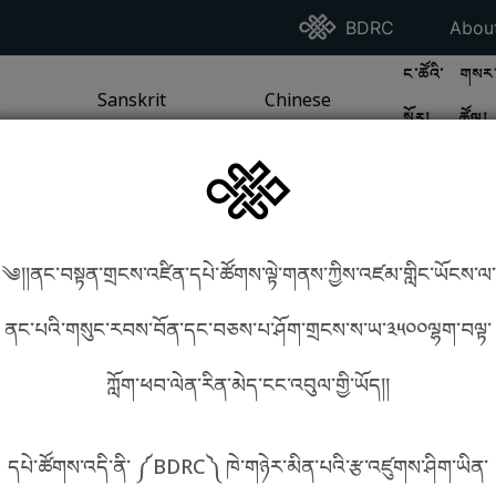
Go To BDRC Homepag
Go T
BDRC
Abou
GO TO BDR
GO 
ང་ཚོའི་
གསར་
A
LI / SEA TRADITION
PAGE
GO TO
Sanskrit
SANSKRIT TRADITION
PAGE
GO TO
Chinese
CHINESE TRADITION
PAGE
སྐོར།
ཚོལ།
Tradition
Tradition
༄།།ནང་བསྟན་གྲངས་འཛིན་དཔེ་ཚོགས་ལྟེ་གནས་ཀྱིས་འཛམ་གླིང་ཡོངས་ལ་
in phonetics!
How to find things?
ནང་པའི་གསུང་རབས་བོན་དང་བཅས་པ་ཤོག་གྲངས་ས་ཡ་༣༥༠༠ལྷག་བལྟ་
ཀློག་ཕབ་ལེན་རིན་མེད་ངང་འབུལ་གྱི་ཡོད།།
སྐད་ཡིག་འདེམ།
དཔེ་ཚོགས་འདི་ནི་ ༼BDRC༽ ཁེ་གཉེར་མིན་པའི་རྩ་འཛུགས་ཤིག་ཡིན་