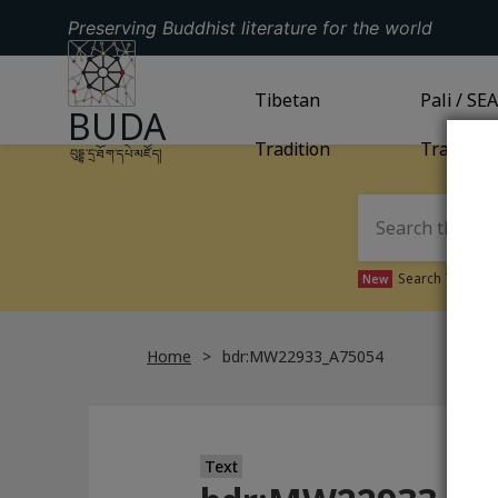
Preserving Buddhist literature for the world
GO TO HOMEPAGE
GO TO
Tibetan
TIBETAN TRADITION
GO TO
Pali / SE
PA
BUDA
Tradition
Tradition
བུདྡྷ་དྲ་ཐོག་དཔེ་མཛོད།
Search Tibetan 
New
Home
bdr:MW22933_A75054
Text