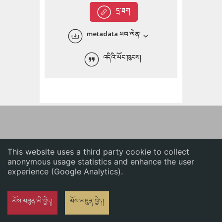
English
དྲ་ཐག
中文
metadata ཕབ་ལེན།
ភាសាខ្មែរ
འདིའི་ཡོང་ཁུངས།
This website uses a third party cookie to collect
anonymous usage statistics and enhance the user
experience (Google Analytics).
མོས་མཐུན་མི་བྱེད།
མོས་མཐུན་བྱེད།