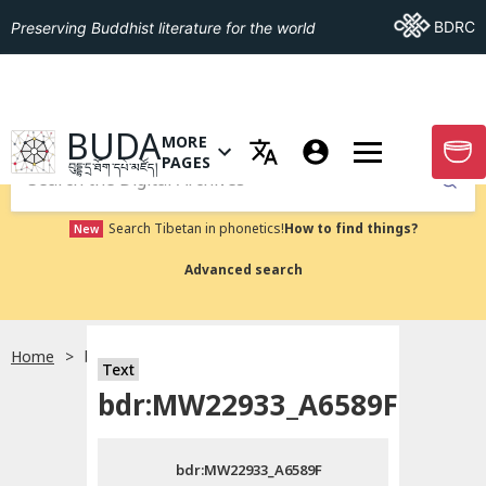
Go To BDRC
BDRC
Preserving Buddhist literature for the world
GO TO HOMEPAGE
BUDA
MORE
GO T
OPEN MENU OF MORE PAGES
PAGES
བུདྡྷ་དྲ་ཐོག་དཔེ་མཛོད།
Submit
Search Tibetan in phonetics!
How to find things?
New
Advanced search
Home
bdr:MW22933_A6589F
སྐད་ཡིག་འདེམ།
Text
bdr:MW22933_A6589F
བོད་ཡིག
bdr:MW22933_A6589F