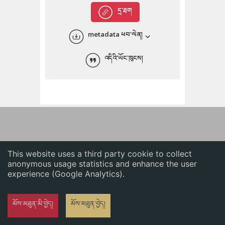
English
དྲ་ཐག
中文
metadata ཕབ་ལེན།
ភាសាខ្មែរ
འདིའི་ཡོང་ཁུངས།
This website uses a third party cookie to collect
anonymous usage statistics and enhance the user
experience (Google Analytics).
མོས་མཐུན་མི་བྱེད།
མོས་མཐུན་བྱེད།