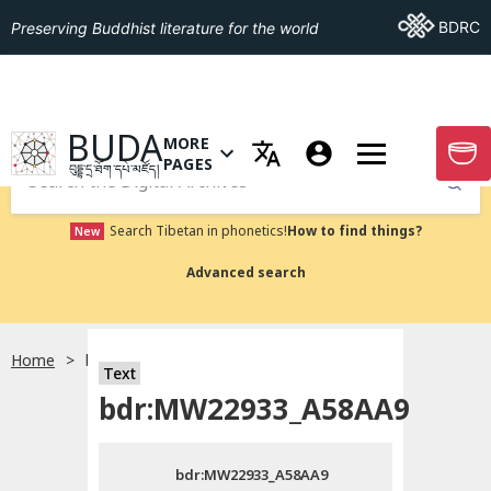
Go To BDRC
BDRC
Preserving Buddhist literature for the world
GO TO HOMEPAGE
BUDA
MORE
GO T
OPEN MENU OF MORE PAGES
PAGES
བུདྡྷ་དྲ་ཐོག་དཔེ་མཛོད།
Submit
Search Tibetan in phonetics!
How to find things?
New
Advanced search
Home
bdr:MW22933_A58AA9
སྐད་ཡིག་འདེམ།
Text
bdr:MW22933_A58AA9
བོད་ཡིག
bdr:MW22933_A58AA9