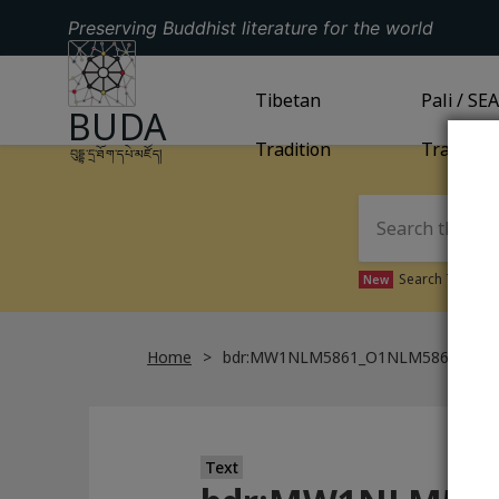
Preserving Buddhist literature for the world
GO TO HOMEPAGE
GO TO
Tibetan
TIBETAN TRADITION
GO TO
Pali / SE
PA
BUDA
Tradition
Tradition
བུདྡྷ་དྲ་ཐོག་དཔེ་མཛོད།
Search Tibetan 
New
Home
bdr:MW1NLM5861_O1NLM5861_011
Text