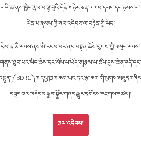
1_O1NLM5861_011
པའི་ཆ་ནས་ཁྱེད་རྣམ་པ་ལྟ་བུའི་དོན་གཉེར་ཅན་མཁས་དབང་དང་ཉམས་པ་
བོད་ཡིག
English
ལེན་པ་རྣམས་ཀྱི་ཞལ་འདེབས་ལ་བརྟེན་གྱི་ཡོད།
metadata ཕབ་ལེན།
འདིའི་ཡོང་ཁུངས
_O1NLM5861_011
中文
དེས་ན་མི་རབས་ནས་མི་རབས་བར་ནང་བསྟན་ཆོས་ལུགས་ཀྱི་གསུང་རབས་
ភាសាខ្មែរ
གནས་ཐུབ་པར་ཡིད་ཆེས་དང་མོས་པ་ཡོད་ན།རྣམ་པ་ཚོས་དུས་ཆེན་འདི་དང
བསྟུན་༼BDRC༽ལ་དཔྱ་ཁྲལ་ཆག་ཡང་དང་རྩ་ཆག་གི་ལུགས་མཐུནགཞིར
བཟུང་ཞལ་འདེབས་རྒྱབ་སྐྱོར་གནང་རྒྱུར་དགོངས་འཇགས་འཚལ།།
GO TO
ཞལ་འདེབས།
ཞལ་འདེབས།