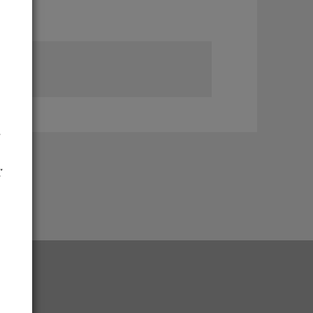
།
་
་