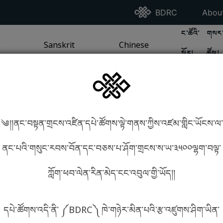
Go To BDRC Homepag
Go T
BDRC
Abou
GO TO BDR
GO 
ང་ཚོའི་
གསར་
A
LI / SEA TRADITION
PAGE
GO TO
Sanskrit
SANSKRIT TRADITION
PAGE
GO TO
Chinese
CHINESE TRADITION
PAGE
སྐོར།
ཚོལ།
Tradition
Tradition
༄།།ནང་བསྟན་གྲངས་འཛིན་དཔེ་ཚོགས་ལྟེ་གནས་ཀྱིས་འཛམ་གླིང་ཡོངས་ལ་
in phonetics!
How to find things?
ནང་པའི་གསུང་རབས་བོན་དང་བཅས་པ་ཤོག་གྲངས་ས་ཡ་༣༥༠༠ལྷག་བལྟ་
ཀློག་ཕབ་ལེན་རིན་མེད་ངང་འབུལ་གྱི་ཡོད།།
སྐད་ཡིག་འདེམ།
དཔེ་ཚོགས་འདི་ནི་ ༼BDRC༽ ཁེ་གཉེར་མིན་པའི་རྩ་འཛུགས་ཤིག་ཡིན་