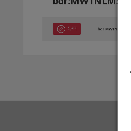
bdr:MW1NLM586
དྲ་ཐག
bdr:MW1NLM5861