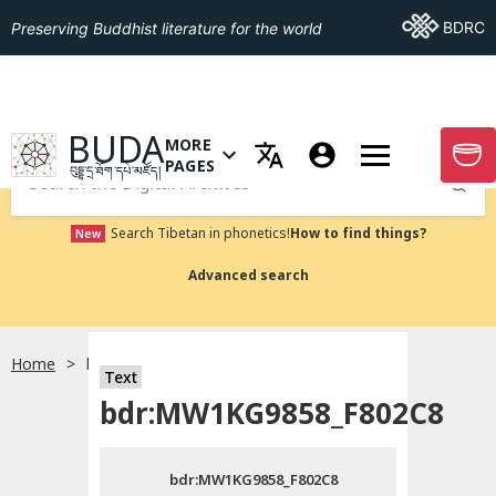
Go To BDRC
BDRC
Preserving Buddhist literature for the world
GO TO HOMEPAGE
BUDA
MORE
GO T
OPEN MENU OF MORE PAGES
PAGES
བུདྡྷ་དྲ་ཐོག་དཔེ་མཛོད།
Submit
Search Tibetan in phonetics!
How to find things?
New
Advanced search
Home
bdr:MW1KG9858_F802C8
སྐད་ཡིག་འདེམ།
Text
bdr:MW1KG9858_F802C8
བོད་ཡིག
bdr:MW1KG9858_F802C8