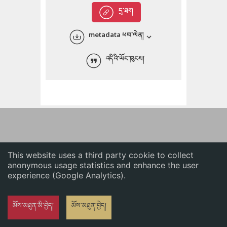
English
དྲ་ཐག
中文
metadata ཕབ་ལེན།
ភាសាខ្មែរ
འདིའི་ཡོང་ཁུངས།
This website uses a third party cookie to collect
anonymous usage statistics and enhance the user
experience (Google Analytics).
མོས་མཐུན་མི་བྱེད།
མོས་མཐུན་བྱེད།