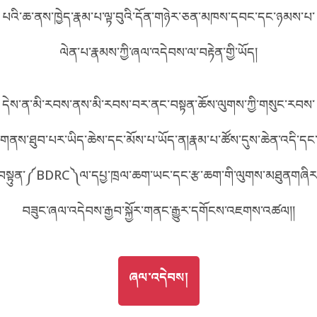
_DA9536
པའི་ཆ་ནས་ཁྱེད་རྣམ་པ་ལྟ་བུའི་དོན་གཉེར་ཅན་མཁས་དབང་དང་ཉམས་པ་
བོད་ཡིག
English
ལེན་པ་རྣམས་ཀྱི་ཞལ་འདེབས་ལ་བརྟེན་གྱི་ཡོད།
metadata ཕབ་ལེན།
འདིའི་ཡོང་ཁུངས།
DA9536
中文
དེས་ན་མི་རབས་ནས་མི་རབས་བར་ནང་བསྟན་ཆོས་ལུགས་ཀྱི་གསུང་རབས་
ភាសាខ្មែរ
གནས་ཐུབ་པར་ཡིད་ཆེས་དང་མོས་པ་ཡོད་ན།རྣམ་པ་ཚོས་དུས་ཆེན་འདི་དང
བསྟུན་༼BDRC༽ལ་དཔྱ་ཁྲལ་ཆག་ཡང་དང་རྩ་ཆག་གི་ལུགས་མཐུནགཞིར
བཟུང་ཞལ་འདེབས་རྒྱབ་སྐྱོར་གནང་རྒྱུར་དགོངས་འཇགས་འཚལ།།
GO TO
ཞལ་འདེབས།
ཞལ་འདེབས།