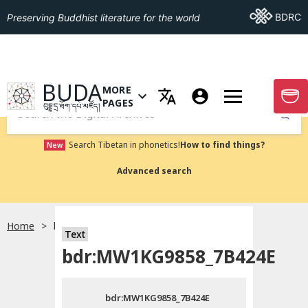
Go To BDRC
BDRC
Preserving Buddhist literature for the world
GO TO HOMEPAGE
BUDA
MORE
GO T
OPEN MENU OF MORE PAGES
PAGES
བུདྡྷ་དྲ་ཐོག་དཔེ་མཛོད།
Submit
Search Tibetan in phonetics!
How to find things?
New
Advanced search
Home
bdr:MW1KG9858_7B424E
སྐད་ཡིག་འདེམ།
Text
bdr:MW1KG9858_7B424E
བོད་ཡིག
bdr:MW1KG9858_7B424E