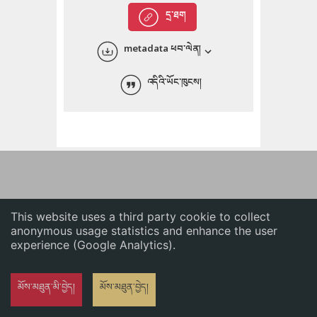
English
དྲ་ཐག
中文
metadata ཕབ་ལེན།
ភាសាខ្មែរ
འདིའི་ཡོང་ཁུངས།
This website uses a third party cookie to collect
anonymous usage statistics and enhance the user
experience (Google Analytics).
མོས་མཐུན་མི་བྱེད།
མོས་མཐུན་བྱེད།