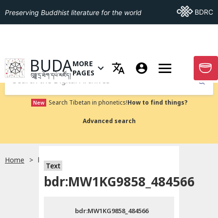
Go To BDRC
BDRC
Preserving Buddhist literature for the world
GO TO HOMEPAGE
BUDA
MORE
GO T
OPEN MENU OF MORE PAGES
PAGES
བུདྡྷ་དྲ་ཐོག་དཔེ་མཛོད།
Submit
Search Tibetan in phonetics!
How to find things?
New
Advanced search
Home
bdr:MW1KG9858_484566
སྐད་ཡིག་འདེམ།
Text
bdr:MW1KG9858_484566
བོད་ཡིག
bdr:MW1KG9858_484566