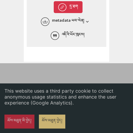
English
དྲ་ཐག
中文
metadata ཕབ་ལེན།
ភាសាខ្មែរ
འདིའི་ཡོང་ཁུངས།
This website uses a third party cookie to collect
anonymous usage statistics and enhance the user
experience (Google Analytics).
མོས་མཐུན་མི་བྱེད།
མོས་མཐུན་བྱེད།