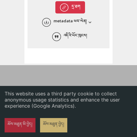
English
དྲ་ཐག
中文
metadata ཕབ་ལེན།
ភាសាខ្មែរ
འདིའི་ཡོང་ཁུངས།
This website uses a third party cookie to collect
anonymous usage statistics and enhance the user
experience (Google Analytics).
མོས་མཐུན་མི་བྱེད།
མོས་མཐུན་བྱེད།