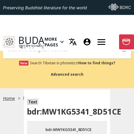
Go To BDRC
BDRC
Preserving Buddhist literature for the world
GO TO HOMEPAGE
BUDA
MORE
GO T
OPEN MENU OF MORE PAGES
PAGES
བུདྡྷ་དྲ་ཐོག་དཔེ་མཛོད།
Submit
Search Tibetan in phonetics!
How to find things?
New
Advanced search
Home
bdr:MW1KG5341_8D51CE
སྐད་ཡིག་འདེམ།
Text
bdr:MW1KG5341_8D51CE
བོད་ཡིག
bdr:MW1KG5341_8D51CE